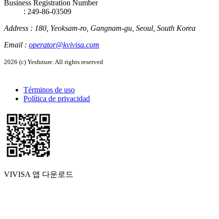
Business Registration Number
: 249-86-03509
Address
:
180, Yeoksam-ro, Gangnam-gu, Seoul, South Korea
Email
:
operator@kvivisa.com
2026 (c) Yesfuture. All rights reserved
Términos de uso
Política de privacidad
VIVISA 앱 다운로드