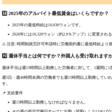
1️⃣ 2025年のアルバイト最低賃金はいくらですか？
2025年の最低時給は
10,030ウォン
です。
2026年には10,320ウォン（約2.9％アップ）に変更さ
⚠️
注意:
時間制就労許可申請時に労働契約書に
最低時給より
2️⃣ 週休手当とは何ですか？外国人も受け取れます
週休手当は
週15時間以上勤務
した労働者に対して、
1週間に
週5日・週40時間未満の労働者でも週15時間以上勤務してい
す。
📌 支給要件
週15時間以上勤務
しなければなりません。
その週の所定労働日すべてに出勤（皆勤）しなければな