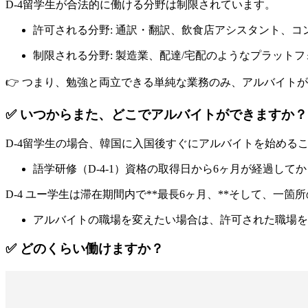
D-4留学生が合法的に働ける分野は制限されています。
許可される分野
: 通訳・翻訳、飲食店アシスタント、
制限される分野
: 製造業、配達/宅配のようなプラット
👉 つまり、
勉強と両立できる単純な業務
のみ、アルバイトが
✅ いつからまた、どこでアルバイトができますか？
D-4留学生の場合、
韓国に入国後すぐにアルバイトを始める
語学研修（D-4-1）資格の取得日から
6ヶ月が経過してか
D-4 ユー学生は滞在期間内で**最長6ヶ月、**そして、
一箇所
アルバイトの職場を変えたい場合は、許可された職場を
✅ どのくらい働けますか？