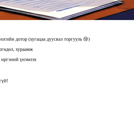
ногийн дотор (хугацаа дуусвал торгууль 😢)
өргөдөл, хураамж
н иргэний үнэмлэх
гүй!