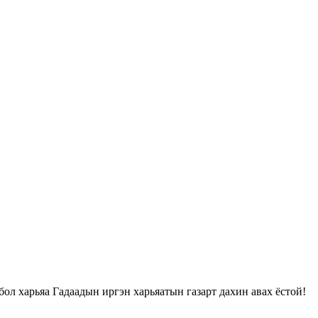
ол харьяа Гадаадын иргэн харьяатын газарт дахин авах ёстой!