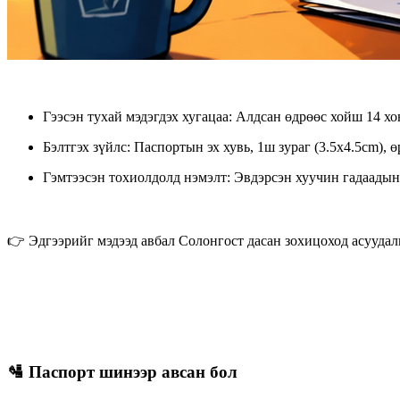
Гээсэн тухай мэдэгдэх хугацаа
: Алдсан өдрөөс хойш 14 хо
Бэлтгэх зүйлс
: Паспортын эх хувь, 1ш зураг (3.5x4.5cm), 
Гэмтээсэн тохиолдолд нэмэлт
: Эвдэрсэн хуучин гадаады
👉 Эдгээрийг мэдээд авбал Солонгост дасан зохицоход асуудал
🛂 Паспорт шинээр авсан бол