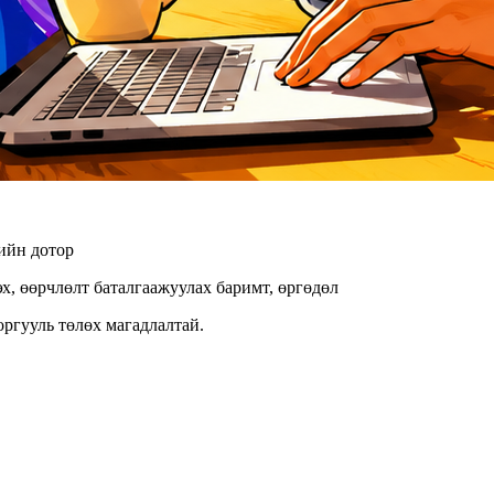
гийн дотор
х, өөрчлөлт баталгаажуулах баримт, өргөдөл
оргууль төлөх магадлалтай.