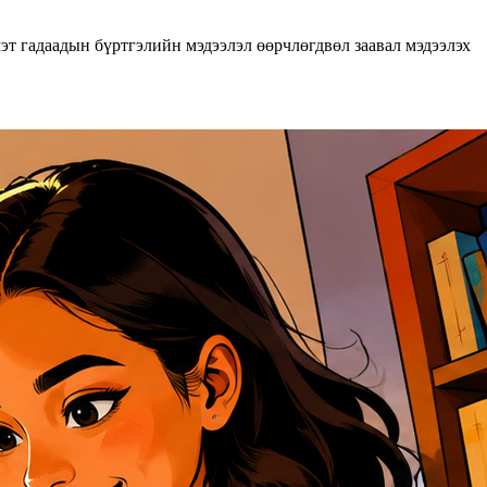
мэт
гадаадын бүртгэлийн мэдээлэл
өөрчлөгдвөл заавал мэдээлэх