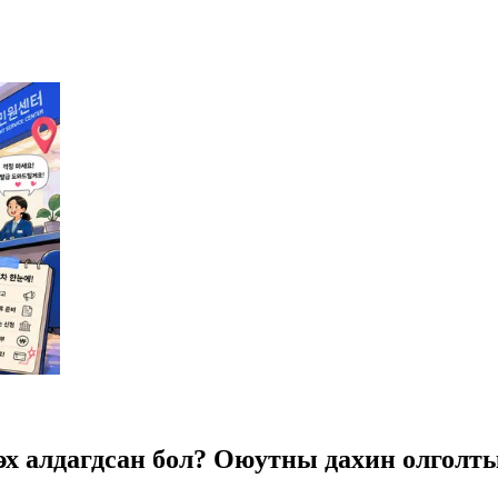
эх алдагдсан бол? Оюутны дахин олголт