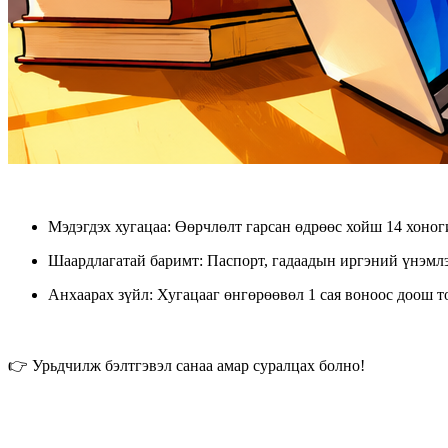
Мэдэгдэх хугацаа
: Өөрчлөлт гарсан өдрөөс хойш 14 хоно
Шаардлагатай баримт
: Паспорт, гадаадын иргэний үнэмлэ
Анхаарах зүйл
: Хугацааг өнгөрөөвөл 1 сая воноос доош т
👉 Урьдчилж бэлтгэвэл санаа амар суралцах болно!