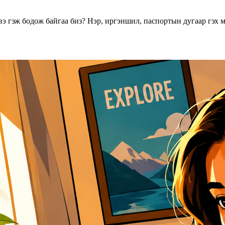
вэ гэж бодож байгаа биз? Нэр, иргэншил, паспортын дугаар гэх 