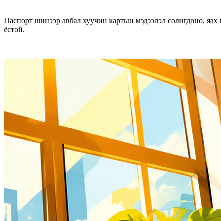
Паспорт шинээр авбал хуучин картын мэдээлэл солигдоно, яах 
ёстой.