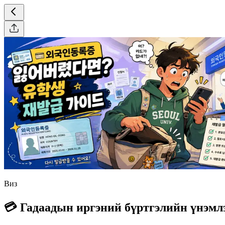
Виз
💳 Гадаадын иргэний бүртгэлийн үнэмл