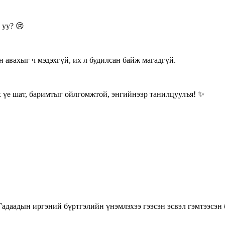
 уу? 😢
н авахыг ч мэдэхгүй, их л будилсан байж магадгүй.
ах үе шат, баримтыг ойлгомжтой, энгийнээр танилцуулъя! ✨
адаадын иргэний бүртгэлийн үнэмлэхээ гээсэн эсвэл гэмтээсэн б