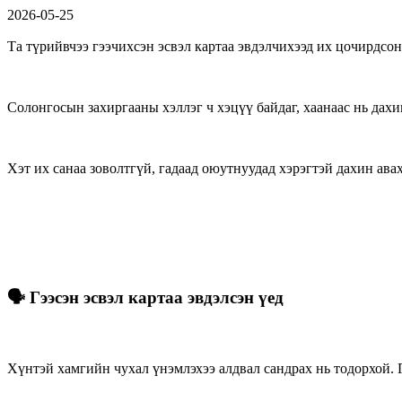
2026-05-25
Та түрийвчээ гээчихсэн эсвэл картаа эвдэлчихээд их цочирдсон
Солонгосын захиргааны хэллэг ч хэцүү байдаг, хаанаас нь дахи
Хэт их санаа зоволтгүй, гадаад оюутнуудад хэрэгтэй дахин ав
🗣️ Гээсэн эсвэл картаа эвдэлсэн үед
Хүнтэй хамгийн чухал үнэмлэхээ алдвал сандрах нь тодорхой. Г