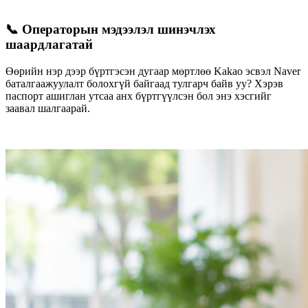
📞 Операторын мэдээлэл шинэчлэх
шаардлагатай
Өөрийн нэр дээр бүртгэсэн дугаар мөртлөө Kakao эсвэл Naver
баталгаажуулалт болохгүй байгаад тулгарч байв уу? Хэрэв
паспорт ашиглан утсаа анх бүртгүүлсэн бол энэ хэсгийг
заавал шалгаарай.