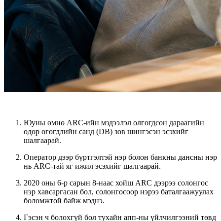
Юуны өмнө
ARC-ийн мэдээлэл
олгогдсон дараагийн
өдөр өгөгдлийн санд (DB) зөв шингэсэн эсэхийг
шалгаарай.
Оператор дээр бүртгэлтэй нэр болон банкны дансны нэр
нь ARC-тай яг ижил эсэхийг шалгаарай.
2020 оны 6-р сарын 8-наас хойш ARC дээрээ солонгос
нэр хавсаргасан бол, солонгосоор нэрээ баталгаажуулах
боломжтой байж мэднэ.
Гэсэн ч болохгүй бол тухайн апп-ны үйлчилгээний төвд