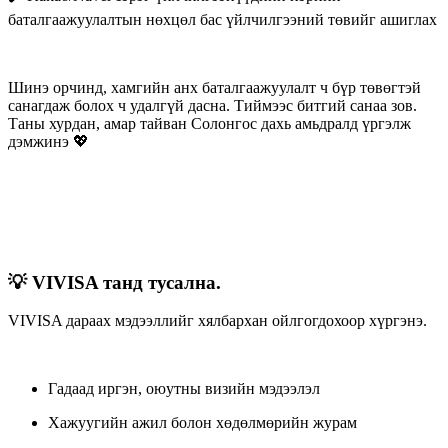
баталгаажуулалтын нөхцөл бас үйлчилгээний төвийг ашиглах
Шинэ орчинд, хамгийн анх баталгаажуулалт ч бүр төвөгтэй
санагдаж болох ч удалгүй дасна. Тиймээс битгий санаа зов.
Таны хурдан, амар тайван Солонгос дахь амьдралд үргэлж
дэмжинэ 💖
💡 VIVISA танд тусална.
VIVISA дараах мэдээллийг хялбархан ойлгогдохоор хүргэнэ.
Гадаад иргэн, оюутны визийн мэдээлэл
Хажуугийн ажил болон хөдөлмөрийн журам