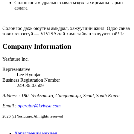
Солонгос амьдралын заавал мэдэх захиргааны гарын
авлага
Солонгос дахь оюутны амьдрал, хажуугийн ажил. Одоо санаа
зовох хэрэггүй — VIVISA-тай хамт тайван эхлүүлээрэй! ✨
Company Information
Yesfuture Inc.
Representative
:
Lee Hyunjae
Business Registration Number
: 249-86-03509
Address
:
180, Yeoksam-ro, Gangnam-gu, Seoul, South Korea
Email
:
operator@kvivisa.com
2026 (c) Yesfuture. All rights reserved
Хэрэглээний нөхцөл