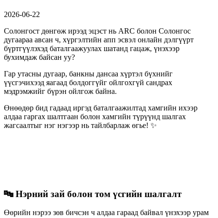
2026-06-22
Солонгост дөнгөж ирээд эцэст нь ARC болон Солонгос
дугаараа авсан ч, хүргэлтийн апп эсвэл онлайн дэлгүүрт
бүртгүүлэхэд баталгаажуулах шатанд гацаж, үнэхээр
бухимдаж байсан уу?
Гар утасны дугаар, банкны дансаа хүртэл бүхнийг
үүсгэчихээд яагаад болдоггүйг ойлгохгүй сандрах
мэдрэмжийг бүрэн ойлгож байна.
Өнөөдөр бид гадаад иргэд баталгаажилтад хамгийн ихээр
алдаа гаргах шалтгаан болон хамгийн түрүүнд шалгах
жагсаалтыг нэг нэгээр нь тайлбарлаж өгье! ✨
🔤 Нэрний зай болон том үсгийн шалгалт
Өөрийн нэрээ зөв бичсэн ч алдаа гараад байвал үнэхээр урам