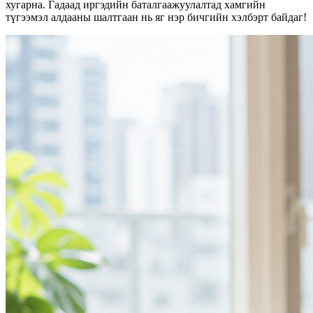
хугарна. Гадаад иргэдийн баталгаажуулалтад хамгийн
түгээмэл алдааны шалтгаан нь яг нэр бичгийн хэлбэрт байдаг!