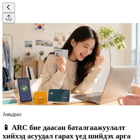
Амьдрал
📱 ARC бие даасан баталгаажуулалт
хийхэд асуудал гарах үед шийдэх арга