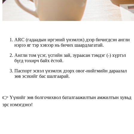
ARC (гадаадын иргэний үнэмлэх)
дээр бичигдсэн англи
нэрээ яг тэр хэвээр нь бичих шаардлагатай.
Англи том үсэг, үсгийн зай, зураасан тэмдэг (-) хүртэл
бүгд тохирч байх ёстой.
Паспорт эсвэл үнэмлэх дээрх
овог-нийгмийн дараалал
зөв эсэхийг бас шалгаарай.
👉 Үүнийг зөв болгочихвол баталгаажилтын амжилтын хувьд
эрс нэмэгдэнэ!