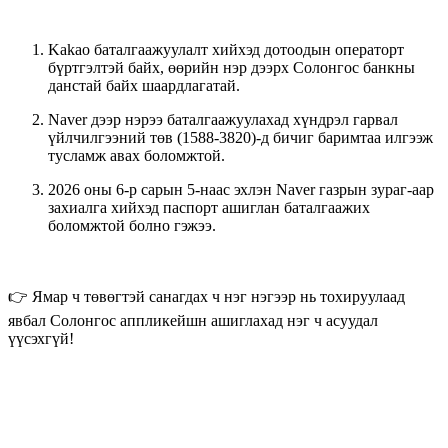
Kakao баталгаажуулалт
хийхэд дотоодын операторт
бүртгэлтэй байх, өөрийн нэр дээрх Солонгос банкны
данстай байх шаардлагатай.
Naver дээр нэрээ баталгаажуулахад хүндрэл гарвал
үйлчилгээний төв (1588-3820)
-д бичиг баримтаа илгээж
тусламж авах боломжтой.
2026 оны 6-р сарын 5-наас эхлэн
Naver газрын зураг
-аар
захиалга хийхэд паспорт ашиглан баталгаажих
боломжтой болно гэжээ.
👉 Ямар ч төвөгтэй санагдах ч нэг нэгээр нь тохируулаад
явбал Солонгос аппликейшн ашиглахад нэг ч асуудал
үүсэхгүй!