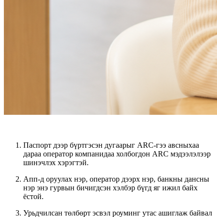
Паспорт дээр бүртгэсэн дугаарыг ARC-гээ авсныхаа
дараа
оператор компанидаа холбогдон ARC мэдээлэлээр
шинэчлэх
хэрэгтэй.
Апп-д оруулах нэр, оператор дээрх нэр,
банкны дансны
нэр
энэ гурвын бичигдсэн хэлбэр бүгд яг ижил байх
ёстой.
Урьдчилсан төлбөрт эсвэл роуминг утас ашиглаж байвал