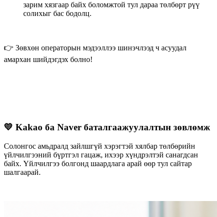
зарим хязгаар байх боломжтой тул дараа төлбөрт рүү
солихыг бас бодолц.
👉 Зөвхөн операторын мэдээллээ шинэчлээд ч асуудал
амархан шийдэгдэх болно!
💛 Kakao ба Naver баталгаажуулалтын зөвлөмж
Солонгос амьдралд зайлшгүй хэрэгтэй хялбар төлбөрийн
үйлчилгээний бүртгэл гацаж, ихээр хүндрэлтэй санагдсан
байх. Үйлчилгээ болгонд шаардлага арай өөр тул сайтар
шалгаарай.