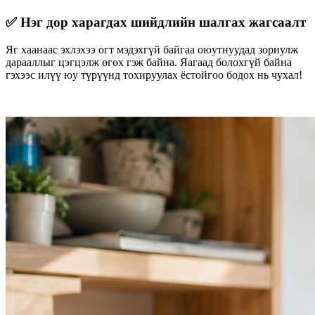
✅ Нэг дор харагдах шийдлийн шалгах жагсаалт
Яг хаанаас эхлэхээ огт мэдэхгүй байгаа оюутнуудад зориулж
дарааллыг цэгцэлж өгөх гэж байна. Яагаад болохгүй байна
гэхээс илүү юу түрүүнд тохируулах ёстойгоо бодох нь чухал!