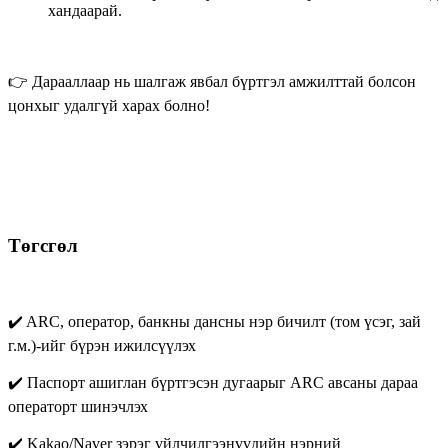
хандаарай.
👉 Дарааллаар нь шалгаж явбал бүртгэл амжилттай болсон
цонхыг удалгүй харах болно!
Төгсгөл
✔️ ARC, оператор, банкны дансны нэр бичилт (том үсэг, зай
г.м.)-ийг бүрэн ижилсүүлэх
✔️ Паспорт ашиглан бүртгэсэн дугаарыг ARC авсаны дараа
операторт шинэчлэх
✔️ Kakao/Naver зэрэг үйлчилгээнүүдийн нэрний