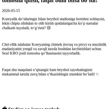
tomosha qilish, faqat buni bilsa bo‘ldi!
2026-05-15
Koreyalik do‘stlaringiz bilan beysbol stadioniga borishni xohlaysiz,
lekin chipta olishdan to olib kirish qoidalarigacha ko‘p narsalar
chalkash tuyuladi, to‘g‘rimi? 😢
Chet ellik talabalar Koreyaning chimek (tovuq va pivo) va muxlislik
madaniyatini yengil va zavqli tarzda boshdan kechirishlari uchun
Seul KBO jonli tomosha qo‘llanmasini tayyorladik.
Faqat shu maqolani o‘qisangiz ham beysbol sayohatingizni
mukammal tarzda zavq bilan o‘tkazishingiz mumkin bo‘ladi! ✨