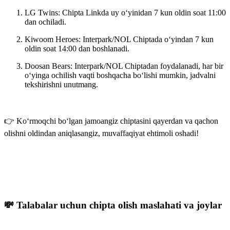
LG Twins
: Chipta Linkda uy o‘yinidan 7 kun oldin soat 11:00
dan ochiladi.
Kiwoom Heroes
: Interpark/NOL Chiptada o‘yindan 7 kun
oldin soat 14:00 dan boshlanadi.
Doosan Bears
: Interpark/NOL Chiptadan foydalanadi, har bir
o‘yinga ochilish vaqti boshqacha bo‘lishi mumkin, jadvalni
tekshirishni unutmang.
👉 Ko‘rmoqchi bo‘lgan jamoangiz chiptasini qayerdan va qachon
olishni oldindan aniqlasangiz, muvaffaqiyat ehtimoli oshadi!
💸 Talabalar uchun chipta olish maslahati va joylar