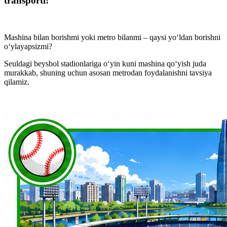
transporti!
Mashina bilan borishmi yoki metro bilanmi – qaysi yo‘ldan borishni
o‘ylayapsizmi?
Seuldagi beysbol stadionlariga o‘yin kuni mashina qo‘yish juda
murakkab, shuning uchun
asosan metrodan foydalanishni
tavsiya
qilamiz.