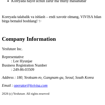
Koreyada hayot uchun zarur ma’muriy maslahatlar
Koreyada talabalik va ishlash – endi xavotir olmang, VIVISA bilan
birga bemalol boshlang! ✨
Company Information
Yesfuture Inc.
Representative
:
Lee Hyunjae
Business Registration Number
: 249-86-03509
Address
:
180, Yeoksam-ro, Gangnam-gu, Seoul, South Korea
Email
:
operator@kvivisa.com
2026 (c) Yesfuture. All rights reserved