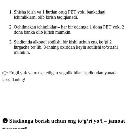
Shisha idish va 1 litrdan ortiq PET yoki bankadagi
ichimliklarni olib kirish taqiqlanadi.
Ochilmagan ichimliklar – har bir odamga 1 dona PET yoki 2
dona banka olib kirish mumkin.
Stadionda alkogol sotilishi bir kishi uchun eng ko‘pi 2
litrgacha bo‘lib, 8-inning oxiridan keyin sotilishi to‘xtashi
mumkin.
👉 Engil yuk va ruxsat etilgan yegulik bilan stadiondan yanada
lazzatlaning!
🚇 Stadionga borish uchun eng to‘g‘ri yo‘l – jamoat