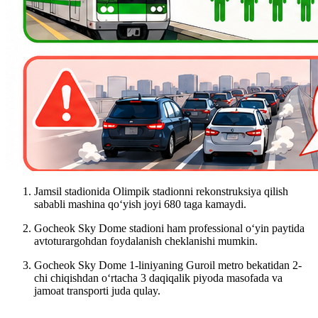
Jamsil stadionida Olimpik stadionni rekonstruksiya qilish
sababli mashina qo‘yish joyi 680 taga kamaydi.
Gocheok Sky Dome stadioni ham professional o‘yin paytida
avtoturargohdan foydalanish cheklanishi mumkin.
Gocheok Sky Dome 1-liniyaning Guroil metro bekatidan 2-
chi chiqishdan o‘rtacha 3 daqiqalik piyoda masofada va
jamoat transporti juda qulay.