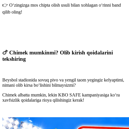
👉 O‘zingizga mos chipta olish usuli bilan xohlagan o‘rinni band
qilib oling!
🍗 Chimek mumkinmi? Olib kirish qoidalarini
tekshiring
Beysbol stadionida sovuq pivo va yengil taom yegingiz kelyaptimi,
nimani olib kirsa bo‘lishini bilmaysizmi?
Chimek albatta mumkin, lekin KBO SAFE kampaniyasiga ko‘ra
xavfsizlik qoidalariga rioya qilishingiz kerak!