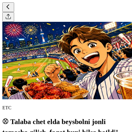
ETC
⚾ Talaba chet elda beysbolni jonli