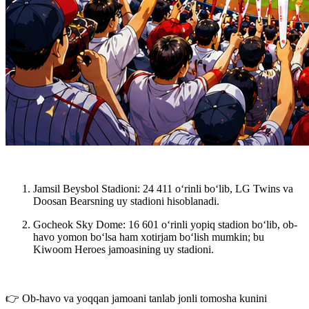
Jamsil Beysbol Stadioni
: 24 411 o‘rinli bo‘lib, LG Twins va
Doosan Bearsning uy stadioni hisoblanadi.
Gocheok Sky Dome
: 16 601 o‘rinli yopiq stadion bo‘lib, ob-
havo yomon bo‘lsa ham xotirjam bo‘lish mumkin; bu
Kiwoom Heroes jamoasining uy stadioni.
👉 Ob-havo va yoqqan jamoani tanlab jonli tomosha kunini