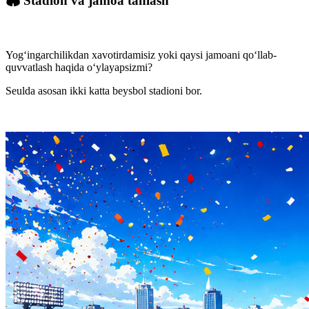
🏟️ Stadion va jamoa tanlash
Yog‘ingarchilikdan xavotirdamisiz yoki qaysi jamoani qo‘llab-
quvvatlash haqida o‘ylayapsizmi?
Seulda asosan ikki katta beysbol stadioni bor.