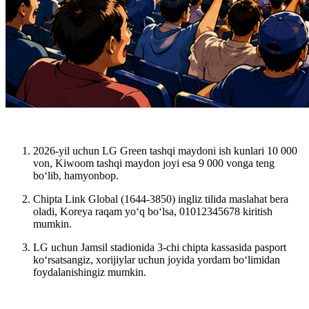
2026-yil uchun LG Green tashqi maydoni ish kunlari 10 000
von, Kiwoom tashqi maydon joyi esa 9 000 vonga teng
bo‘lib, hamyonbop.
Chipta Link Global (1644-3850) ingliz tilida maslahat bera
oladi, Koreya raqam yo‘q bo‘lsa, 01012345678 kiritish
mumkin.
LG uchun Jamsil stadionida 3-chi chipta kassasida pasport
ko‘rsatsangiz, xorijiylar uchun joyida yordam bo‘limidan
foydalanishingiz mumkin.