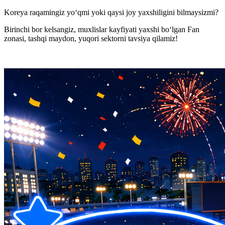
Koreya raqamingiz yo‘qmi yoki qaysi joy yaxshiligini bilmaysizmi?
Birinchi bor kelsangiz, muxlislar kayfiyati yaxshi bo‘lgan
Fan
zonasi, tashqi maydon, yuqori sektor
ni tavsiya qilamiz!