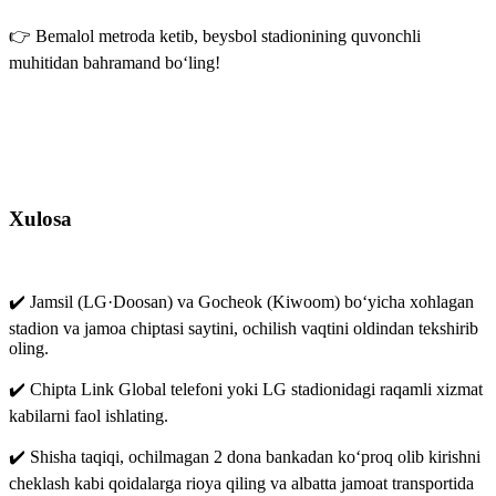
👉 Bemalol metroda ketib, beysbol stadionining quvonchli
muhitidan bahramand bo‘ling!
Xulosa
✔️ Jamsil (LG·Doosan) va Gocheok (Kiwoom) bo‘yicha xohlagan
stadion va jamoa chiptasi saytini, ochilish vaqtini oldindan tekshirib
oling.
✔️ Chipta Link Global telefoni yoki LG stadionidagi raqamli xizmat
kabilarni faol ishlating.
✔️ Shisha taqiqi, ochilmagan 2 dona bankadan ko‘proq olib kirishni
cheklash kabi qoidalarga rioya qiling va albatta jamoat transportida