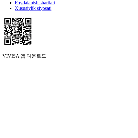
Foydalanish shartlari
Xususiylik siyosati
VIVISA 앱 다운로드