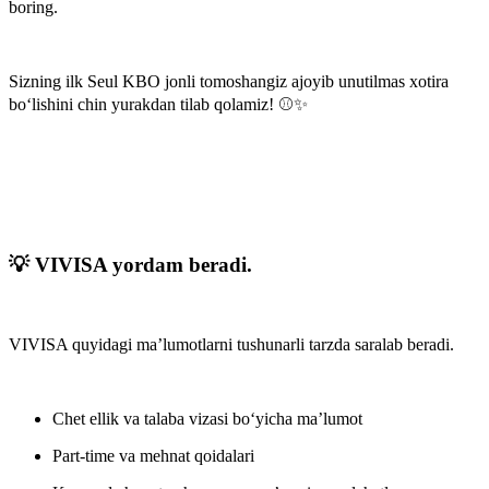
boring.
Sizning ilk Seul KBO jonli tomoshangiz ajoyib unutilmas xotira
bo‘lishini chin yurakdan tilab qolamiz! ⚾✨
💡 VIVISA yordam beradi.
VIVISA quyidagi ma’lumotlarni tushunarli tarzda saralab beradi.
Chet ellik va talaba vizasi bo‘yicha ma’lumot
Part-time va mehnat qoidalari