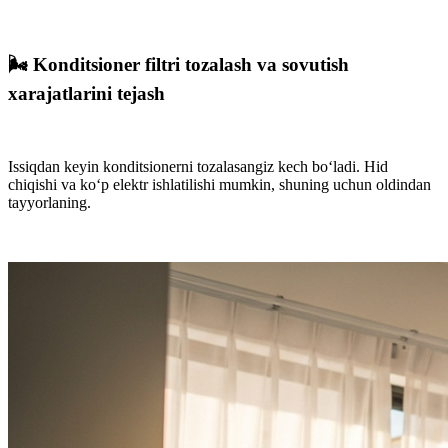
🌬️ Konditsioner filtri tozalash va sovutish
xarajatlarini tejash
Issiqdan keyin konditsionerni tozalasangiz kech bo‘ladi. Hid
chiqishi va ko‘p elektr ishlatilishi mumkin, shuning uchun oldindan
tayyorlaning.