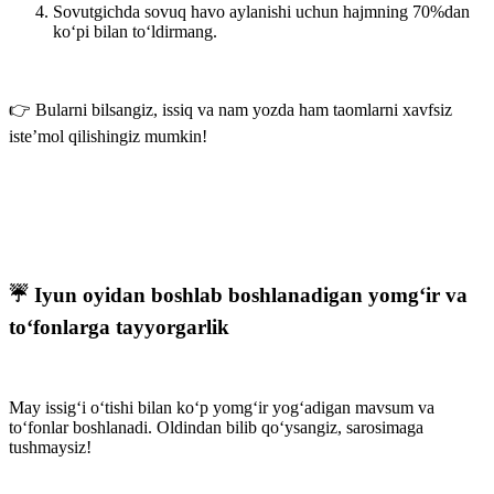
Sovutgichda sovuq havo aylanishi uchun hajmning
70%dan
ko‘pi
bilan to‘ldirmang.
👉 Bularni bilsangiz, issiq va nam yozda ham taomlarni xavfsiz
iste’mol qilishingiz mumkin!
☔ Iyun oyidan boshlab boshlanadigan yomg‘ir va
to‘fonlarga tayyorgarlik
May issig‘i o‘tishi bilan ko‘p yomg‘ir yog‘adigan mavsum va
to‘fonlar boshlanadi. Oldindan bilib qo‘ysangiz, sarosimaga
tushmaysiz!