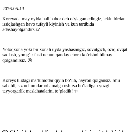
2026-05-13
Koreyada may oyida hali bahor deb o‘ylagan edingiz, lekin birdan
issiqlashgan havo tufayli kiyinish va kun tartibida
adashayotgandirsiz?
Yotoqxona yoki bir xonali uyda yashasangiz, sovutgich, oziq-ovqat
saqlash, yomg‘ir fasli uchun qanday chora ko‘rishni bilmay
qolgandirsiz. 😢
Koreys tilidagi ma’lumotlar qiyin bo‘lib, hayron qolgansiz. Shu
sababli, siz uchun darhol amalga oshirsa bo‘ladigan yozgi
tayyorgarlik maslahatalarini to‘pladik! ✨