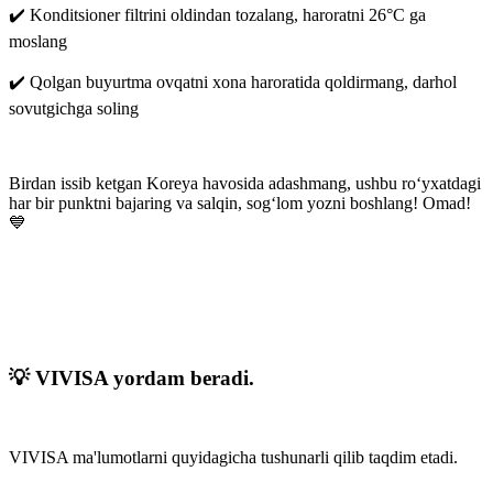
✔️ Konditsioner filtrini oldindan tozalang, haroratni 26°C ga
moslang
✔️ Qolgan buyurtma ovqatni xona haroratida qoldirmang, darhol
sovutgichga soling
Birdan issib ketgan Koreya havosida adashmang, ushbu ro‘yxatdagi
har bir punktni bajaring va salqin, sog‘lom yozni boshlang! Omad!
💙
💡 VIVISA yordam beradi.
VIVISA ma'lumotlarni quyidagicha tushunarli qilib taqdim etadi.