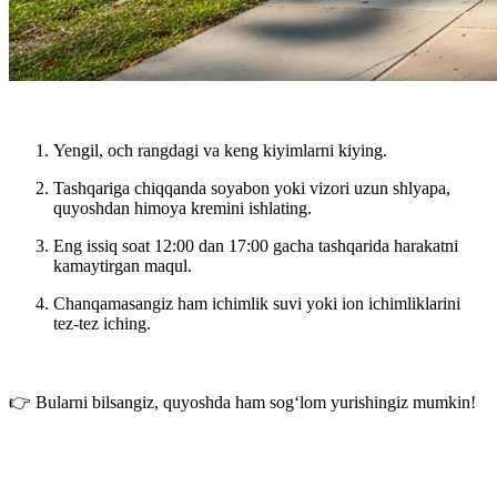
Yengil, och rangdagi va keng kiyimlarni
kiying.
Tashqariga chiqqanda
soyabon
yoki
vizori uzun shlyapa
,
quyoshdan himoya kremini
ishlating.
Eng issiq
soat 12:00 dan 17:00 gacha
tashqarida harakatni
kamaytirgan maqul.
Chanqamasangiz ham
ichimlik suvi yoki ion ichimliklari
ni
tez-tez iching.
👉 Bularni bilsangiz, quyoshda ham sog‘lom yurishingiz mumkin!