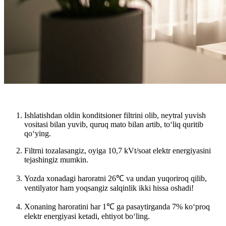
Ishlatishdan oldin konditsioner filtrini olib,
neytral yuvish
vositasi
bilan yuvib, quruq mato bilan artib, to‘liq quritib
qo‘ying.
Filtrni tozalasangiz, oyiga
10,7 kVt/soat elektr energiyasini
tejashingiz mumkin.
Yozda xonadagi haroratni
26℃ va undan yuqoriroq
qilib,
ventilyator ham yoqsangiz salqinlik ikki hissa oshadi!
Xonaning haroratini har 1℃ ga pasaytirganda
7% koʻproq
elektr energiyasi
ketadi, ehtiyot bo‘ling.