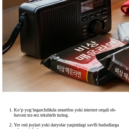
Ko‘p yog‘ingarchilikda
smartfon yoki internet orqali
ob-
havoni tez-tez tekshirib turing.
Yer osti joylari yoki daryolar yaqinidagi
xavfli hududlarga