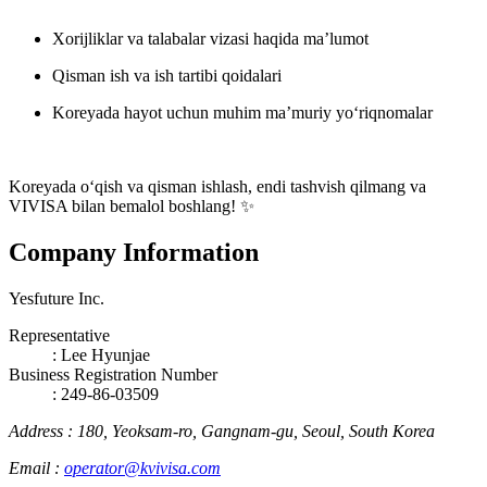
Xorijliklar va talabalar vizasi haqida ma’lumot
Qisman ish va ish tartibi qoidalari
Koreyada hayot uchun muhim ma’muriy yo‘riqnomalar
Koreyada o‘qish va qisman ishlash, endi tashvish qilmang va
VIVISA bilan bemalol boshlang! ✨
Company Information
Yesfuture Inc.
Representative
:
Lee Hyunjae
Business Registration Number
: 249-86-03509
Address
:
180, Yeoksam-ro, Gangnam-gu, Seoul, South Korea
Email
:
operator@kvivisa.com