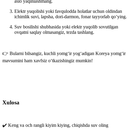
aslo yaqinlashmang.
Elektr yuqolishi yoki favqulodda holatlar uchun oldindan
ichimlik suvi, lapsha, dori-darmon, fonar tayyorlab qo‘ying.
Suv bosilishi shubhasida yoki elektr yuqolib sovutilgan
ovqatni saqlay olmasangiz,
tezda tashlang
.
👉 Bularni bilsangiz, kuchli yomg‘ir yog‘adigan Koreya yomg‘ir
mavsumini ham xavfsiz o‘tkazishingiz mumkin!
Xulosa
✔️ Keng va och rangli kiyim kiying, chiqishda suv oling