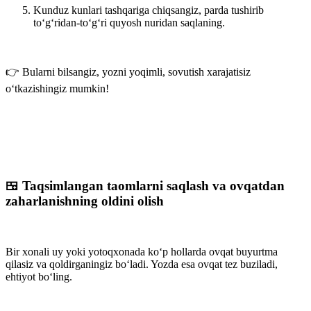
Kunduz kunlari tashqariga chiqsangiz, parda tushirib
to‘g‘ridan-to‘g‘ri quyosh nuridan saqlaning.
👉 Bularni bilsangiz, yozni yoqimli, sovutish xarajatisiz
o‘tkazishingiz mumkin!
🍱 Taqsimlangan taomlarni saqlash va ovqatdan
zaharlanishning oldini olish
Bir xonali uy yoki yotoqxonada ko‘p hollarda ovqat buyurtma
qilasiz va qoldirganingiz bo‘ladi. Yozda esa ovqat tez buziladi,
ehtiyot bo‘ling.