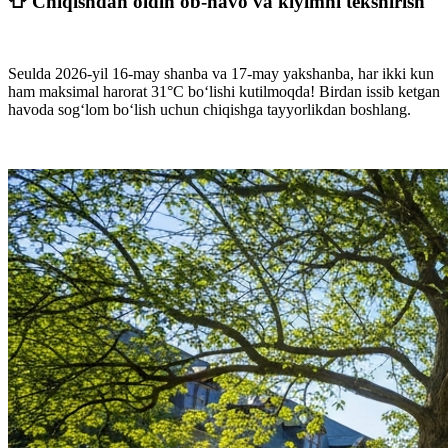
👕 Chiqishdan oldin ob-havo va kiyimni tekshirish
Seulda 2026-yil 16-may shanba va 17-may yakshanba, har ikki kun
ham maksimal harorat
31°C
bo‘lishi kutilmoqda! Birdan issib ketgan
havoda sog‘lom bo‘lish uchun chiqishga tayyorlikdan boshlang.