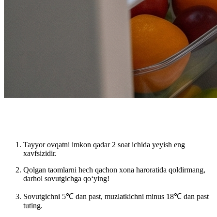
Tayyor ovqatni imkon qadar
2 soat ichida
yeyish eng
xavfsizidir.
Qolgan taomlarni hech qachon
xona haroratida qoldirmang
,
darhol sovutgichga qo‘ying!
Sovutgichni
5℃ dan past
, muzlatkichni
minus 18℃ dan past
tuting.