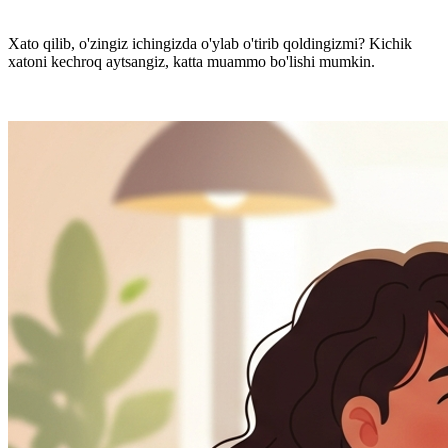
Xato qilib, o'zingiz ichingizda o'ylab o'tirib qoldingizmi? Kichik
xatoni kechroq aytsangiz, katta muammo bo'lishi mumkin.