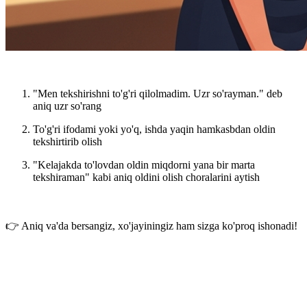
"Men tekshirishni to'g'ri qilolmadim. Uzr so'rayman."
deb
aniq uzr so'rang
To'g'ri ifodami yoki yo'q, ishda yaqin hamkasbdan
oldin
tekshirtirib olish
"Kelajakda to'lovdan oldin miqdorni yana bir marta
tekshiraman"
kabi aniq oldini olish choralarini aytish
👉 Aniq va'da bersangiz, xo'jayiningiz ham sizga ko'proq ishonadi!