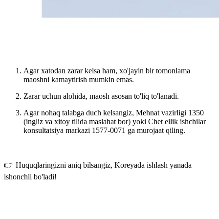
Agar xatodan zarar kelsa ham,
xo'jayin bir tomonlama
maoshni kamaytirish
mumkin emas.
Zarar uchun alohida,
maosh asosan to'liq to'lanadi
.
Agar nohaq talabga duch kelsangiz,
Mehnat vazirligi 1350
(ingliz va xitoy tilida maslahat bor)
yoki
Chet ellik ishchilar
konsultatsiya markazi 1577-0071
ga murojaat qiling.
👉 Huquqlaringizni aniq bilsangiz, Koreyada ishlash yanada
ishonchli bo'ladi!