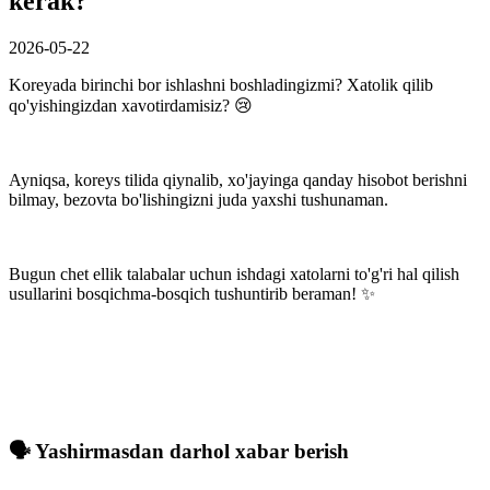
kerak?
2026-05-22
Koreyada birinchi bor ishlashni boshladingizmi? Xatolik qilib
qo'yishingizdan xavotirdamisiz? 😢
Ayniqsa, koreys tilida qiynalib, xo'jayinga qanday hisobot berishni
bilmay, bezovta bo'lishingizni juda yaxshi tushunaman.
Bugun chet ellik talabalar uchun
ishdagi xatolarni to'g'ri hal qilish
usullari
ni bosqichma-bosqich tushuntirib beraman! ✨
🗣️ Yashirmasdan darhol xabar berish