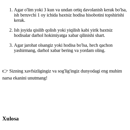
Agar o'lim yoki 3 kun va undan ortiq davolanish kerak bo'lsa,
ish beruvchi 1 oy ichida baxtsiz hodisa hisobotini topshirishi
kerak.
Ish joyida qisilib qolish yoki yiqilish kabi
yirik baxtsiz
hodisalar darhol hokimiyatga xabar qilinishi
shart.
Agar jarohat olsangiz yoki hodisa bo'lsa,
hech qachon
yashirmang, darhol xabar bering
va yordam oling.
👉 Sizning xavfsizligingiz va sog'lig'ingiz dunyodagi eng muhim
narsa ekanini unutmang!
Xulosa