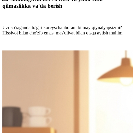
qilmaslikka va'da berish
Uzr so'raganda to'g'ri koreyscha iborani bilmay qiynalyapsizmi?
Hissiyot bilan cho'zib emas, mas'uliyat bilan qisqa aytish muhim.