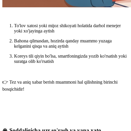
To'lov xatosi yoki mijoz shikoyati holatida
darhol menejer
yoki xo'jayinga aytish
Bahona qilmasdan,
hozirda qanday muammo yuzaga
kelganini qisqa va aniq aytish
Koreys tili qiyin bo'lsa,
smartfoningizda yozib ko'rsatish yoki
suratga olib ko'rsatish
👉 Tez va aniq xabar berish muammoni hal qilishning birinchi
bosqichidir!
🙏 Soddaligicha uzr so'rash va yana xato