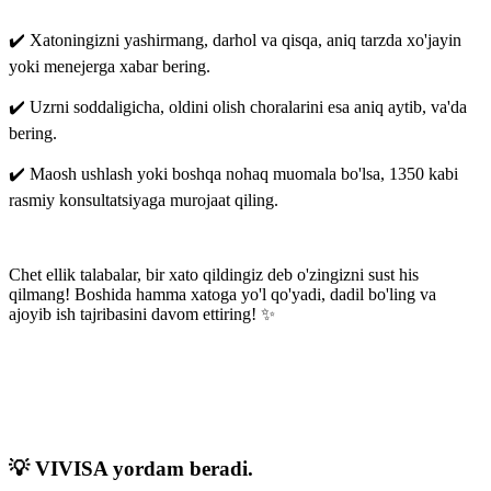
✔️ Xatoningizni yashirmang, darhol va qisqa, aniq tarzda xo'jayin
yoki menejerga xabar bering.
✔️ Uzrni soddaligicha, oldini olish choralarini esa aniq aytib, va'da
bering.
✔️ Maosh ushlash yoki boshqa nohaq muomala bo'lsa, 1350 kabi
rasmiy konsultatsiyaga murojaat qiling.
Chet ellik talabalar, bir xato qildingiz deb o'zingizni sust his
qilmang! Boshida hamma xatoga yo'l qo'yadi, dadil bo'ling va
ajoyib ish tajribasini davom ettiring! ✨
💡 VIVISA yordam beradi.