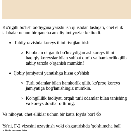
Ko'ngilli bo'lish oddiygina yaxshi ish qilishdan tashqari, chet ellik
talabalar uchun bir qancha amaliy imtiyozlar keltiradi.
Tabiiy ravishda koreys tilini rivojlantirish
Kitobdan o'rganib bo'lmaydigan asl koreys tilini
haqiqiy koreyslar bilan suhbat qurib va hamkorlik qilib
tabiiy tarzda o'rganish mumkin!
Ijobiy jamiyatni yaratishga hissa qo'shish
Turli odamlar bilan hamkorlik qilib, ko'proq koreys
jamiyatiga bog'lanishingiz mumkin.
Ko'ngillilik faoliyati orqali turli odamlar bilan tanishing
va koreys do'stlar orttiring.
Va nihoyat, chet elliklar uchun
bir katta foyda bor! 👍
Ya'ni, F-2 vizasini uzaytirish yoki o'zgartirishda 'qo'shimcha ball'