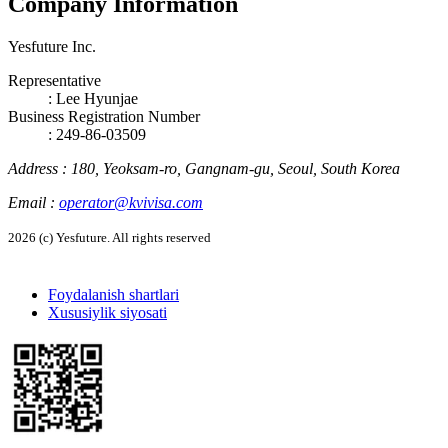
Company Information
Yesfuture Inc.
Representative
:
Lee Hyunjae
Business Registration Number
: 249-86-03509
Address
:
180, Yeoksam-ro, Gangnam-gu, Seoul, South Korea
Email
:
operator@kvivisa.com
2026 (c) Yesfuture. All rights reserved
Foydalanish shartlari
Xususiylik siyosati