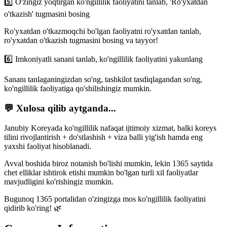
5️⃣
O'zingiz yoqtirgan ko'ngillilik faoliyatini tanlab, 'Ro'yxatdan
o'tkazish' tugmasini bosing
Ro'yxatdan o'tkazmoqchi bo'lgan faoliyatni ro'yxatdan tanlab,
ro'yxatdan o'tkazish tugmasini bosing va tayyor!
6️⃣
Imkoniyatli sanani tanlab, ko'ngillilik faoliyatini yakunlang
Sananı tanlaganingizdan so'ng, tashkilot tasdiqlagandan so'ng,
ko'ngillilik faoliyatiga qo'shilishingiz mumkin.
💬 Xulosa qilib aytganda...
Janubiy Koreyada ko'ngillilik nafaqat ijtimoiy xizmat, balki
koreys
tilini rivojlantirish + do'stlashish + viza balli yig'ish
hamda eng
yaxshi faoliyat hisoblanadi.
Avval boshida biroz notanish bo'lishi mumkin, lekin 1365 saytida
chet elliklar ishtirok etishi mumkin bo'lgan turli xil faoliyatlar
mavjudligini ko'rishingiz mumkin.
Bugunoq 1365 portalidan o'zingizga mos ko'ngillilik faoliyatini
qidirib ko'ring! 🌿