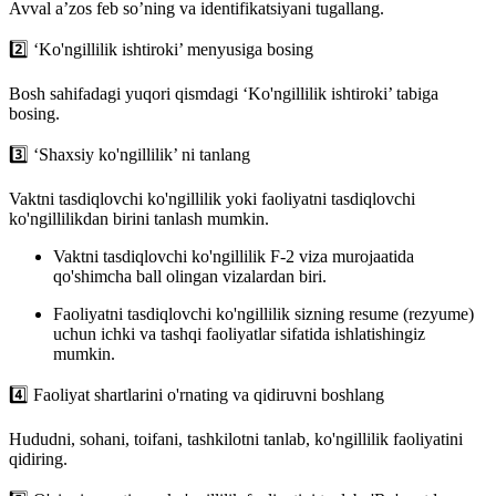
Avval a’zos feb so’ning va identifikatsiyani tugallang.
2️⃣
‘Ko'ngillilik ishtiroki’ menyusiga bosing
Bosh sahifadagi yuqori qismdagi ‘Ko'ngillilik ishtiroki’ tabiga
bosing.
3️⃣
‘Shaxsiy ko'ngillilik’ ni tanlang
Vaktni tasdiqlovchi ko'ngillilik yoki faoliyatni tasdiqlovchi
ko'ngillilikdan birini tanlash mumkin.
Vaktni tasdiqlovchi ko'ngillilik F-2 viza murojaatida
qo'shimcha ball olingan vizalardan biri.
Faoliyatni tasdiqlovchi ko'ngillilik sizning resume (rezyume)
uchun ichki va tashqi faoliyatlar sifatida ishlatishingiz
mumkin.
4️⃣
Faoliyat shartlarini o'rnating va qidiruvni boshlang
Hududni, sohani, toifani, tashkilotni tanlab, ko'ngillilik faoliyatini
qidiring.