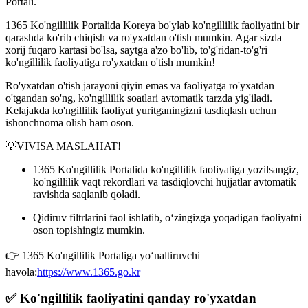
Portali
.
1365 Ko'ngillilik Portalida Koreya bo'ylab ko'ngillilik faoliyatini bir
qarashda ko'rib chiqish va ro'yxatdan o'tish mumkin. Agar sizda
xorij fuqaro kartasi bo'lsa, saytga
a'zo bo'lib, to'g'ridan-to'g'ri
ko'ngillilik faoliyatiga ro'yxatdan o'tish mumkin!
Ro'yxatdan o'tish jarayoni qiyin emas va faoliyatga ro'yxatdan
o'tgandan so'ng, ko'ngillilik soatlari avtomatik tarzda yig'iladi.
Kelajakda ko'ngillilik faoliyat yuritganingizni tasdiqlash uchun
ishonchnoma olish ham oson.
💡VIVISA MASLAHAT!
1365 Ko'ngillilik Portalida ko'ngillilik faoliyatiga yozilsangiz,
ko'ngillilik vaqt rekordlari va tasdiqlovchi hujjatlar avtomatik
ravishda saqlanib qoladi.
Qidiruv filtrlarini faol ishlatib, oʻzingizga yoqadigan faoliyatni
oson topishingiz mumkin.
👉 1365 Ko'ngillilik Portaliga yo‘naltiruvchi
havola:
https://www.1365.go.kr
✅ Ko'ngillilik faoliyatini qanday ro'yxatdan