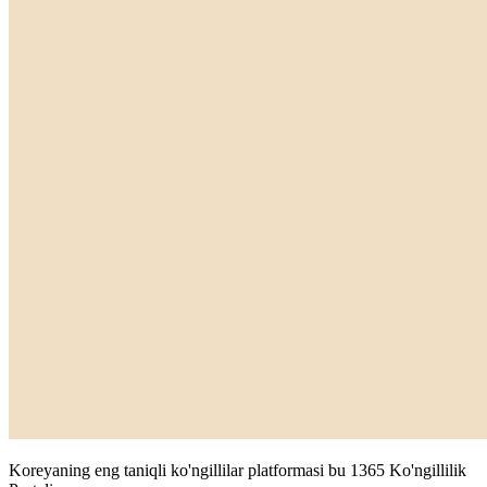
Koreyaning eng taniqli ko'ngillilar platformasi bu
1365 Ko'ngillilik