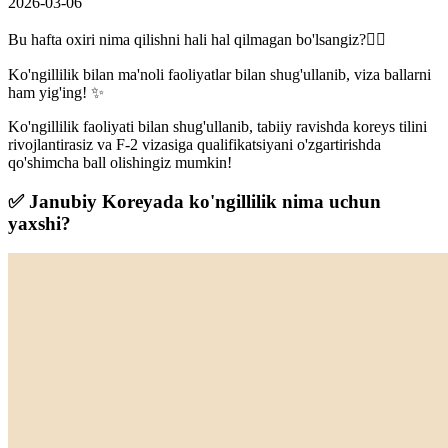
2026-03-06
Bu hafta oxiri nima qilishni hali hal qilmagan bo'lsangiz?🙋‍♀️
Ko'ngillilik bilan ma'noli faoliyatlar bilan shug'ullanib, viza ballarni
ham yig'ing! ✨
Ko'ngillilik faoliyati bilan shug'ullanib, tabiiy ravishda koreys tilini
rivojlantirasiz va F-2 vizasiga qualifikatsiyani o'zgartirishda
qo'shimcha ball olishingiz mumkin!
✅ Janubiy Koreyada ko'ngillilik nima uchun
yaxshi?