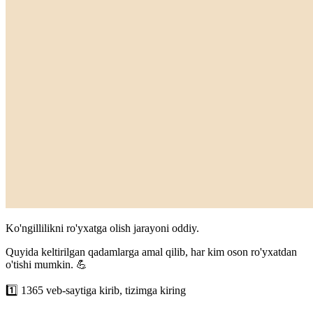
Ko'ngillilikni ro'yxatga olish jarayoni oddiy.
Quyida keltirilgan qadamlarga amal qilib, har kim oson ro'yxatdan
o'tishi mumkin. 💪
1️⃣
1365 veb-saytiga kirib, tizimga kiring