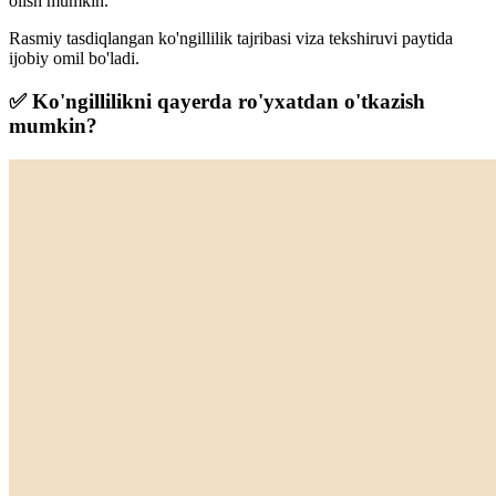
olish mumkin
.
Rasmiy tasdiqlangan ko'ngillilik tajribasi viza tekshiruvi paytida
ijobiy omil bo'ladi.
✅ Ko'ngillilikni qayerda ro'yxatdan o'tkazish
mumkin?