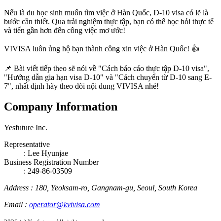
Nếu là du học sinh muốn tìm việc ở Hàn Quốc,
D-10 visa
có lẽ là
bước cần thiết. Qua trải nghiệm thực tập, bạn có thể học hỏi thực tế
và tiến gần hơn đến công việc mơ ước!
VIVISA luôn ủng hộ bạn thành công xin việc ở Hàn Quốc! 👍
📌 Bài viết tiếp theo sẽ nói về "Cách báo cáo thực tập D-10 visa",
"Hướng dẫn gia hạn visa D-10" và "Cách chuyển từ D-10 sang E-
7", nhất định hãy theo dõi nội dung VIVISA nhé!
Company Information
Yesfuture Inc.
Representative
:
Lee Hyunjae
Business Registration Number
: 249-86-03509
Address
:
180, Yeoksam-ro, Gangnam-gu, Seoul, South Korea
Email
:
operator@kvivisa.com