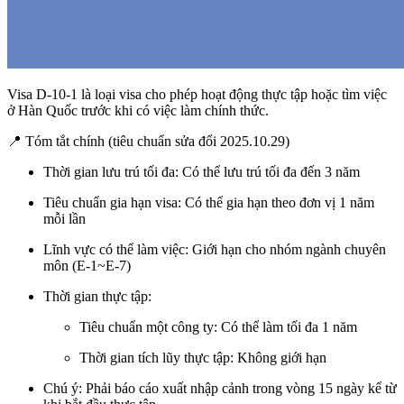
Visa D-10-1 là loại visa cho phép
hoạt động thực tập hoặc tìm việc
ở Hàn Quốc trước khi có việc làm chính thức
.
📍 Tóm tắt chính (tiêu chuẩn sửa đổi 2025.10.29)
Thời gian lưu trú tối đa: Có thể lưu trú tối đa
đến 3 năm
Tiêu chuẩn gia hạn visa: Có thể gia hạn theo đơn vị
1 năm
mỗi lần
Lĩnh vực có thể làm việc: Giới hạn cho nhóm ngành
chuyên
môn (E-1~E-7)
Thời gian thực tập:
Tiêu chuẩn một công ty: Có thể làm tối đa 1 năm
Thời gian tích lũy thực tập: Không giới hạn
Chú ý:
Phải báo cáo xuất nhập cảnh trong vòng 15 ngày kể từ