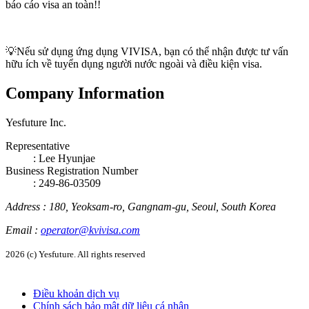
báo cáo visa an toàn!!
💡Nếu sử dụng ứng dụng VIVISA, bạn có thể nhận được tư vấn
hữu ích về tuyển dụng người nước ngoài và điều kiện visa.
Company Information
Yesfuture Inc.
Representative
:
Lee Hyunjae
Business Registration Number
: 249-86-03509
Address
:
180, Yeoksam-ro, Gangnam-gu, Seoul, South Korea
Email
:
operator@kvivisa.com
2026 (c) Yesfuture. All rights reserved
Điều khoản dịch vụ
Chính sách bảo mật dữ liệu cá nhân