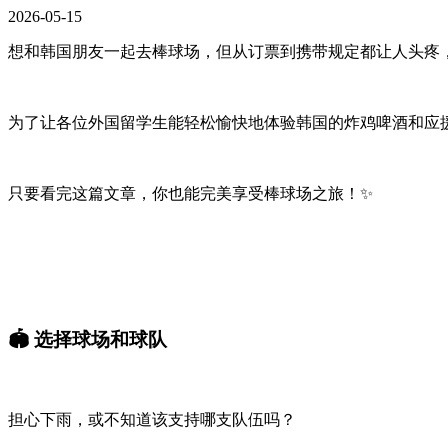
2026-05-15
想和韩国朋友一起去棒球场，但从订票到携带规定都让人头疼，
为了让各位外国留学生能轻松愉快地体验韩国的炸鸡啤酒和应
只要看完这篇文章，你也能完美享受棒球场之旅！✨
🏟️ 选择球场和球队
担心下雨，或不知道该支持哪支队伍吗？