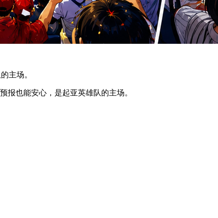
队的主场。
有雨预报也能安心，是起亚英雄队的主场。