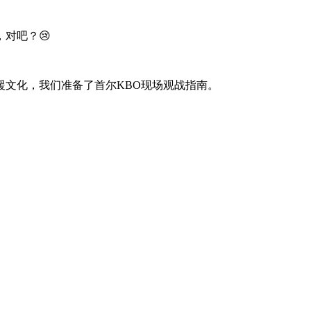
对吧？😢
援文化，我们准备了首尔KBO现场观战指南。