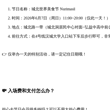
节日名称
：城北世界美食节 Nurimasil
时间
：2026年6月7日（周日）11:00~20:00（仅此一天！
地点
：城北路一带（城北洞居民中心对面~弘益中高中前
前往方式
：在4号线
汉城大学入口站
下车后步行即可，非
👉 仅举办一天的特别活动，请一定记住日期哦！
💸 入场费和支付怎么办？
担心去节日会花很多钱吗？可以不用太担心费用！