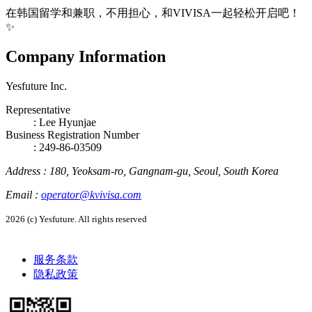
在韩国留学和兼职，不用担心，和VIVISA一起轻松开启吧！
✨
Company Information
Yesfuture Inc.
Representative
:
Lee Hyunjae
Business Registration Number
: 249-86-03509
Address
:
180, Yeoksam-ro, Gangnam-gu, Seoul, South Korea
Email
:
operator@kvivisa.com
2026 (c) Yesfuture. All rights reserved
服务条款
隐私政策