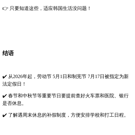
👉 只要知道这些，适应韩国生活没问题！
结语
✔️ 从2026年起，
劳动节 5月1日
和
制宪节 7月17日
被指定为新
法定假日！
✔️
春节
和
中秋节
等重要节日要提前查好火车票和医院、银行
是否休息。
✔️ 了解遇周末休息的
补假制度
，方便安排学校和打工日程。