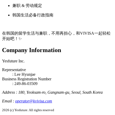
兼职 & 劳动规定
韩国生活必备行政指南
在韩国的留学生活与兼职，不用再担心，和VIVISA一起轻松
开始吧！✨
Company Information
Yesfuture Inc.
Representative
:
Lee Hyunjae
Business Registration Number
: 249-86-03509
Address
:
180, Yeoksam-ro, Gangnam-gu, Seoul, South Korea
Email
:
operator@kvivisa.com
2026 (c) Yesfuture. All rights reserved